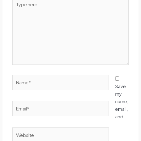
Type
here..
Name*
Save
my
name,
Email*
email,
and
Website