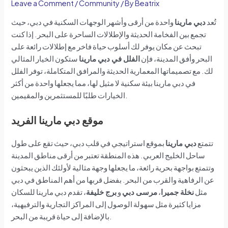
Leave a Comment
/
Community
/ By
Beatrix
تُعد
دبي مارينا
واحدة من أرقى وأشهر الوجهات السكنية في دبي، حيث
تجمع بين الفخامة الحديثة والإطلالات الساحرة على البحر. إذا كنت
تبحث عن مكان يوفر لك أسلوب حياة فاخر مع إطلالات رائعة على
البحر وأفق المدينة، فإن
الفلل في دبي مارينا
ستكون الخيار المثالي
لك. مع تصميماتها المعمارية الحديثة والمرافق المتكاملة، توفر الفلل
في دبي مارينا بيئة سكنية لا مثيل لها، مما يجعلها واحدة من أكثر
الخيارات طلبًا للمستثمرين والمقيمين.
موقع دبي مارينا الفريد
تتمتع
دبي مارينا
بموقع استراتيجي في قلب دبي، حيث تقع على طول
ساحل الخليج العربي. هذه المنطقة تعتبر من أرقى مناطق المدينة
وتتمتع بواجهة بحرية رائعة، ما يجعلها وجهة مثالية لأولئك الذين يبحثون
عن الرفاهية والقرب من البحر. بفضل قربها من أهم المناطق في دبي
مثل
نخلة جميرا
،
مرسى دبي
و
برج خليفة
، تقدم دبي مارينا للسكان
مزايا كثيرة مثل سهولة الوصول إلى المراكز التجارية والترفيهية،
بالإضافة إلى حياة قريبة من البحر.