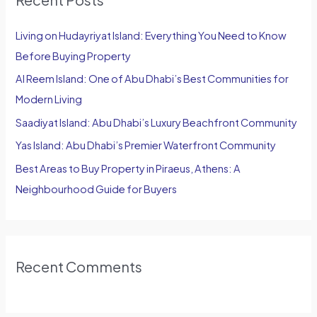
c
h
Living on Hudayriyat Island: Everything You Need to Know
f
Before Buying Property
o
Al Reem Island: One of Abu Dhabi’s Best Communities for
r
Modern Living
:
Saadiyat Island: Abu Dhabi’s Luxury Beachfront Community
Yas Island: Abu Dhabi’s Premier Waterfront Community
Best Areas to Buy Property in Piraeus, Athens: A
Neighbourhood Guide for Buyers
Recent Comments