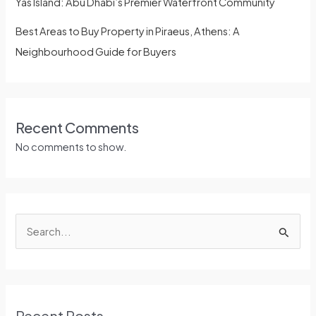
Yas Island: Abu Dhabi’s Premier Waterfront Community
Best Areas to Buy Property in Piraeus, Athens: A
Neighbourhood Guide for Buyers
Recent Comments
No comments to show.
S
e
a
r
Recent Posts