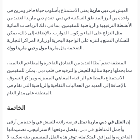
العيش في
دبي مارينا
يعني الاستمتاع بأسلوب حياة فاخر ومريح في
واحدة من أبرز المناطق السكنية في دبي. تقدم دبي مارينا العديد من
الأنشطة الترفيهية والرياضية للمقيمين، بما في ذلك الرياضات المائية
مثل التزلج على الماء وركوب القوارب. بالإضافة إلى ذلك، يمكن
للسكان التمتع بالتنزه على الواجهة البحرية أو زيارة المراكز التجارية
.
الضخمة مثل
مارينا مول
و
دبي مارينا ووك
المنطقة تضم أيضًا العديد من الفنادق الفاخرة والمطاعم العالمية،
مما يجعلها وجهة مثالية للعيش والترفيه في قلب دبي. يمكن للمقيمين
الاستمتاع بالمطاعم الراقية، المقاهي المميزة، ومراكز التسوق،
بالإضافة إلى العديد من الفعاليات الثقافية والرياضية التي تقام في
المنطقة على مدار العام.
الخاتمة
إن
الفلل في دبي مارينا
تمثل فرصة رائعة للعيش في واحدة من أرقى
وأجمل المناطق في دبي. بفضل موقعها الاستراتيجي، تصميماتها
الفاخرة، والمرافق المتكاملة، توفر هذه الفلل للمقيمين بيئة سكنية لا