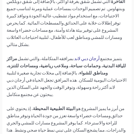
الفاخرة
التي تشمل شقق بغرفة أو أكثر، بالإضافة إلى شقق دوبلكس
وبنتهاوس. تم تصميم الوحدات بمساحات عملية ومرنة لتناسب جميع
الاحتياجات، مع استخدام مواد تشطيب عالية الجودة ونوافذ كبيرة
توفر إطلالات خلابة على الحدائق والمسطحات المائية. كما يحرص
المشروع على توفير بيئة هادئة وآمنة، مع مساحات خضراء واسعة
ومسارات للمشي ومناطق لعب للأطفال، لتلبية احتياجات العائلات
بشكل مثالي.
يتميز مجتمع
أرجان دبي لاند
بمرافقه المتكاملة، والتي تشمل
مراكز
للياقة البدنية، وحمامات سباحة، وملاعب رياضية، ومساحات للتنزه،
ومناطق للشواء
، بالإضافة إلى محلات تجارية صغيرة لتلبية
الاحتياجات اليومية للسكان. هذه المرافق تجعل الحياة في أرجان دبي
لاند أكثر راحة وسهولة، وتوفر الوقت والجهد على السكان الذين
يبحثون عن مجتمع متكامل.
من أبرز ما يميز المشروع هو
البيئة الطبيعية المحيطة
، إذ يحتوي على
حدائق ومساحات خضراء واسعة تعزز من جودة الحياة وتوفر مناطق
للراحة والاسترخاء. كما يوفر المشروع مسارات للمشي والجري
والدراجات، مما يشجع السكان على تبني نمط حياة صحي ونشط. هذا