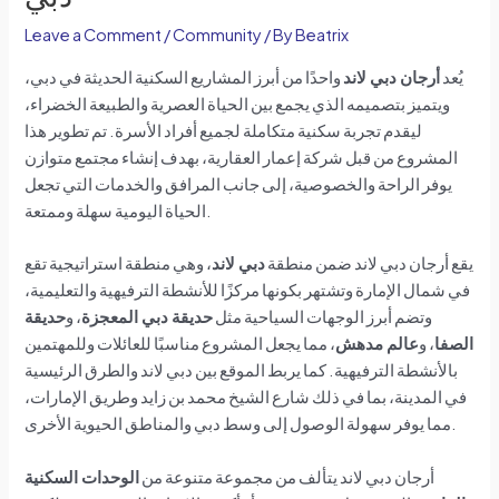
Leave a Comment
/
Community
/ By
Beatrix
يُعد
أرجان دبي لاند
واحدًا من أبرز المشاريع السكنية الحديثة في دبي،
ويتميز بتصميمه الذي يجمع بين الحياة العصرية والطبيعة الخضراء،
ليقدم تجربة سكنية متكاملة لجميع أفراد الأسرة. تم تطوير هذا
المشروع من قبل شركة إعمار العقارية، بهدف إنشاء مجتمع متوازن
يوفر الراحة والخصوصية، إلى جانب المرافق والخدمات التي تجعل
الحياة اليومية سهلة وممتعة.
يقع أرجان دبي لاند ضمن منطقة
دبي لاند
، وهي منطقة استراتيجية تقع
في شمال الإمارة وتشتهر بكونها مركزًا للأنشطة الترفيهية والتعليمية،
وتضم أبرز الوجهات السياحية مثل
حديقة دبي المعجزة
، و
حديقة
الصفا
، و
عالم مدهش
، مما يجعل المشروع مناسبًا للعائلات وللمهتمين
بالأنشطة الترفيهية. كما يربط الموقع بين دبي لاند والطرق الرئيسية
في المدينة، بما في ذلك شارع الشيخ محمد بن زايد وطريق الإمارات،
مما يوفر سهولة الوصول إلى وسط دبي والمناطق الحيوية الأخرى.
أرجان دبي لاند يتألف من مجموعة متنوعة من
الوحدات السكنية