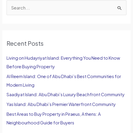
S
e
a
r
Recent Posts
c
h
Living on Hudayriyat Island: Everything You Need to Know
f
Before Buying Property
o
Al Reem Island: One of Abu Dhabi’s Best Communities for
r
Modern Living
:
Saadiyat Island: Abu Dhabi’s Luxury Beachfront Community
Yas Island: Abu Dhabi’s Premier Waterfront Community
Best Areas to Buy Property in Piraeus, Athens: A
Neighbourhood Guide for Buyers